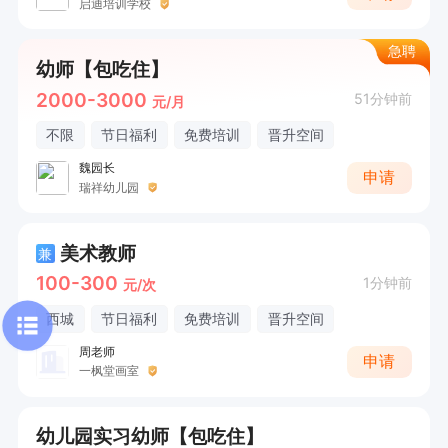
启迪培训学校
急聘
幼师【包吃住】
2000-3000
51分钟前
元/月
不限
节日福利
免费培训
晋升空间
魏园长
申请
瑞祥幼儿园
美术教师
兼
100-300
1分钟前
元/次
西城
节日福利
免费培训
晋升空间
周老师
申请
一枫堂画室
幼儿园实习幼师【包吃住】