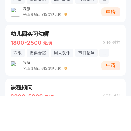
程薇
申请
光山县斛山乡圆梦幼儿园
幼儿园实习幼师
1800-2500
24分钟前
元/月
不限
提供食宿
周末双休
节日福利
...
程薇
申请
光山县斛山乡圆梦幼儿园
课程顾问
2000-5000
25分钟前
元/月
东城
交通补助
节日福利
年终奖
...
张老师
申请
圣桑钢琴