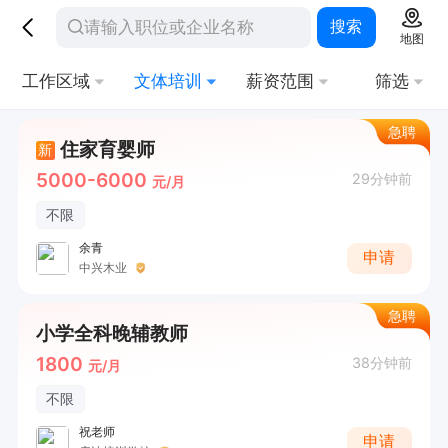
搜索
地图
工作区域
文体培训
薪资范围
筛选
急聘
住家育婴师
新
5000-6000
29分钟前
元/月
不限
余青
申请
中兴木业
急聘
小学全科晚辅教师
1800
38分钟前
元/月
不限
祝老师
申请