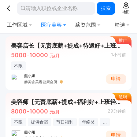
搜索
地图
工作区域
医疗美容
薪资范围
筛选
推广
美容店长【无责底薪+提成+待遇好+上班轻松】
5000-10000
1小时前
元/月
不限
熊小姐
申请
赫美舍美容健康会所
急聘
美容师【无责底薪+提成+福利好+上班轻松】
8000-10000
29分钟前
元/月
不限
提供食宿
节日福利
年终奖
...
熊小姐
申请