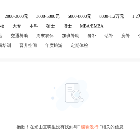
2000-3000元
3000-5000元
5000-8000元
8000-1.2万元
1.
技校
大专
本科
硕士
博士
MBA/EMBA
薪
交通补助
周末双休
加班补助
餐补
话补
房补
费培训
晋升空间
年度旅游
定期体检
抱歉！在光山直聘里没有找到与“
编辑发行
”相关的信息