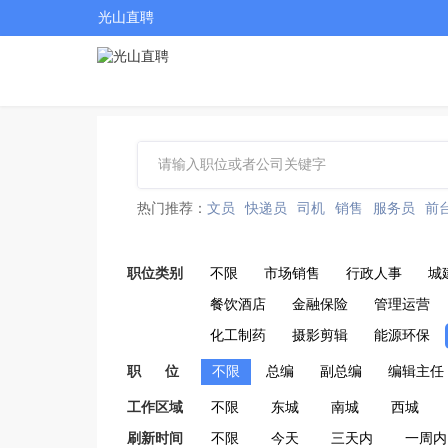
光山直聘
热门推荐：
文员
快递员
司机
销售
服务员
前
职位类别
不限
市场销售
行政人事
城
餐饮酒店
金融保险
管理运营
化工制药
摄影剪辑
能源环保
职 位
不限
总编
副总编
编辑主任
工作区域
不限
东城
南城
西城
刷新时间
不限
今天
三天内
一周内