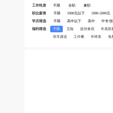
工作性质
不限
全职
兼职
职位薪资
不限
1000元以下
1000-2000元
学历筛选
不限
高中以下
高中
中专/
福利筛选
不限
五险
提供食宿
年底双
班车接送
工作餐
年终奖
免