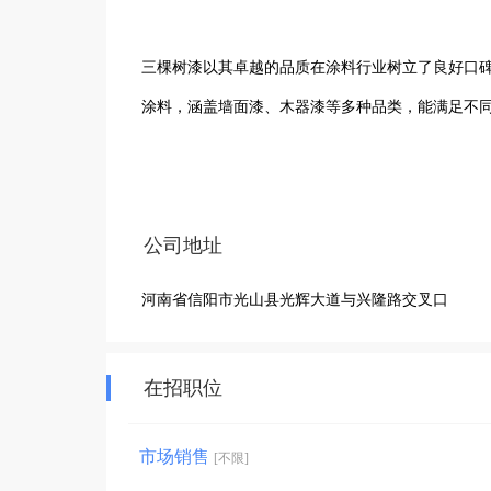
三棵树漆以其卓越的品质在涂料行业树立了良好口
涂料，涵盖墙面漆、木器漆等多种品类，能满足不同
在光山这片土地上，我们扎根经营，以专业的团队
施防护，我们都能精准匹配合适的涂料解决方案。
公司地址
指导到售后保障，全程为客户保驾护航。

河南省信阳市光山县光辉大道与兴隆路交叉口
尽管公司规模不大，但我们有着强烈的进取精神和
体验，助力打造更多美观、舒适且持久的空间，在
在招职位
市场销售
[不限]