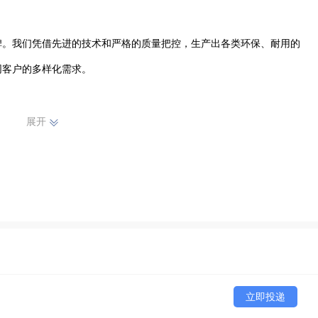
碑。我们凭借先进的技术和严格的质量把控，生产出各类环保、耐用的
客户的多样化需求。

为当地客户提供贴心服务。无论是家庭装修、商业空间打造还是工业设
展开
我们始终秉持着客户至上的原则，注重每一个细节，从产品推荐、施工
凝聚力。全体员工齐心协力，致力于为光山地区的客户带来优质的涂料
当地涂料市场稳步前行，不断赢得客户的信赖与支持。
立即投递