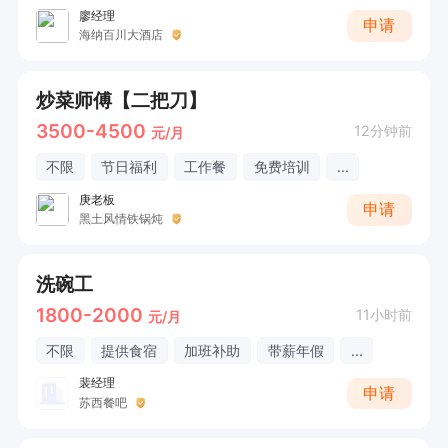
廖经理
申请
海纳百川大酒店
炒菜师傅【二把刀】
3500-4500
12分钟前
元/月
不限
节日福利
工作餐
免费培训
...
庚老板
申请
黑土风情铁锅炖
洗碗工
1800-2000
11小时前
元/月
不限
提供食宿
加班补助
带薪年假
...
裴经理
申请
苏西餐吧