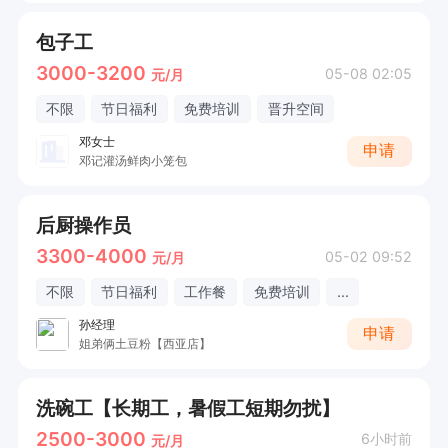
包子工
3000-3200
05-08 02:05
元/月
不限
节日福利
免费培训
晋升空间
邓女士
申请
邓记灌汤鲜肉小笼包
后厨操作员
3300-4000
05-02 09:52
元/月
不限
节日福利
工作餐
免费培训
...
孙经理
申请
姐弟俩土豆粉【西亚店】
洗碗工【长期工，暑假工短期勿扰】
2500-3000
6小时前
元/月