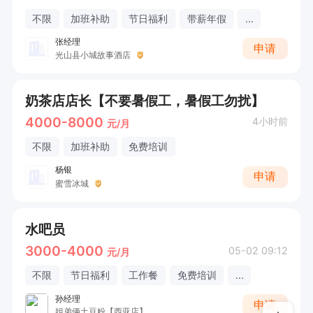
不限
加班补助
节日福利
带薪年假
...
张经理
申请
光山县小城故事酒店
奶茶店店长【不要暑假工，暑假工勿扰】
4000-8000
4小时前
元/月
不限
加班补助
免费培训
杨银
申请
蜜雪冰城
水吧员
3000-4000
05-02 09:12
元/月
不限
节日福利
工作餐
免费培训
...
孙经理
申请
姐弟俩土豆粉【西亚店】