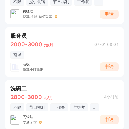
不限
提供食宿
节日福利
工作餐
...
黄经理
申请
悦耳.主题.躺式采耳
服务员
2000-3000
07-01 08:04
元/月
南城
老板
申请
望津小腰串吧
洗碗工
2800-3000
14小时前
元/月
不限
节日福利
工作餐
年终奖
...
高经理
申请
交通宾馆