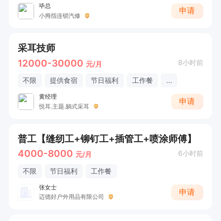
毕总
申请
小拇指连锁汽修
采耳技师
12000-30000
8小时前
元/月
不限
提供食宿
节日福利
工作餐
...
黄经理
申请
悦耳.主题.躺式采耳
普工【缝纫工+铆钉工+插管工+喷涂师傅】
4000-8000
6小时前
元/月
不限
节日福利
工作餐
张女士
申请
迈德好户外用品有限公司