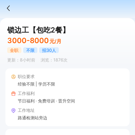
锁边工【包吃2餐】
3000-8000
元/月
全职
不限
招30人
更新：8小时前
浏览：1876次
职位要求
经验不限
学历不限
工作福利
节日福利
免费培训
晋升空间
工作地址
路通检测站旁边