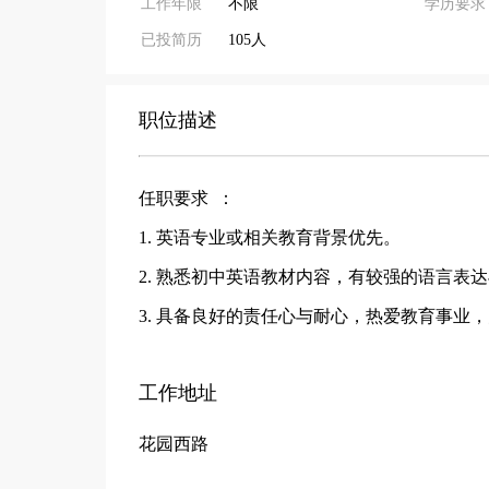
工作年限
不限
学历要求
已投简历
105人
职位描述
任职要求 ：
1. 英语专业或相关教育背景优先。
2. 熟悉初中英语教材内容，有较强的语言表
3. 具备良好的责任心与耐心，热爱教育事业
工作地址
花园西路