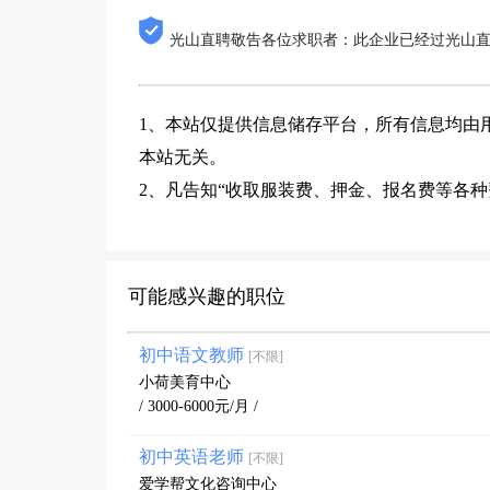
光山直聘敬告各位求职者：此企业已经过光山
1、本站仅提供信息储存平台，所有信息均由
本站无关。
2、凡告知“收取服装费、押金、报名费等各
可能感兴趣的职位
初中语文教师
[不限]
小荷美育中心
/ 3000-6000元/月 /
初中英语老师
[不限]
爱学帮文化咨询中心