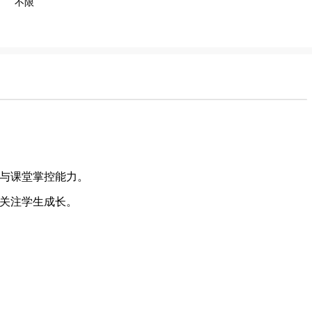
不限
达与课堂掌控能力。
，关注学生成长。