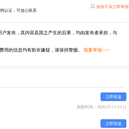
如有不实立即举报
直聘认证，可放心联系
用户发布，其内容及因之产生的后果，均由发布者承担，与
种费用的信息均有欺诈嫌疑，请保持警惕。
我要举报>>>
立即投递
刷新时间：2026-07-11 15:11
立即投递