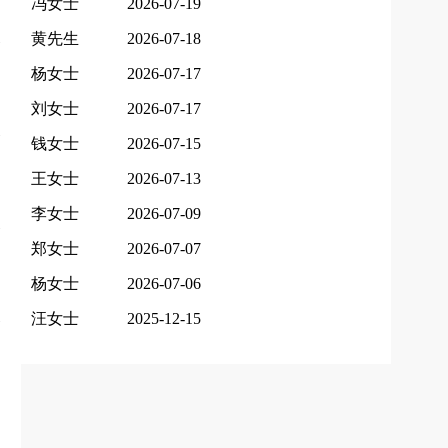
冯女士
2026-07-19
黄先生
2026-07-18
杨女士
2026-07-17
刘女士
2026-07-17
钱女士
2026-07-15
王女士
2026-07-13
李女士
2026-07-09
郑女士
2026-07-07
杨女士
2026-07-06
汪女士
2025-12-15