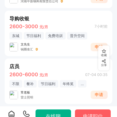
河南中新钢构有限责任公司
导购收银
2600-3000
7小时前
元/月
东城
节日福利
免费培训
晋升空间
文先生
申请
锅圈食汇
收藏
店员
分享
2600-6000
07-04 00:35
元/月
不限
餐补
节日福利
年终奖
...
常老板
申请
雷士照明
在线聊
申请职位