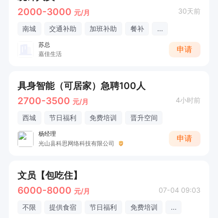
2000-3000
30天前
元/月
南城
交通补助
加班补助
餐补
...
苏总
申请
嘉佳生活
具身智能（可居家）急聘100人
2700-3500
4小时前
元/月
西城
节日福利
免费培训
晋升空间
杨经理
申请
光山县科思网络科技有限公司
文员【包吃住】
6000-8000
07-04 09:03
元/月
不限
提供食宿
节日福利
免费培训
...