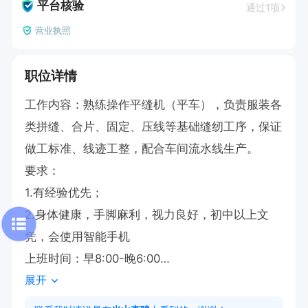
平台核验
通过1项
营业执照
职位详情
工作内容：熟练操作平缝机（平车），负责服装各
类拼缝、合片、固定、压线等基础缝纫工序，保证
做工标准、线迹工整，配合车间流水线生产。

要求：

1.有经验优先；

2.身体健康，手脚麻利，视力良好，初中以上文
凭，会使用智能手机

上班时间：早8:00-晚6:00

展开
有意向🉑电话沟通，请告知【光山直聘】看到的😊