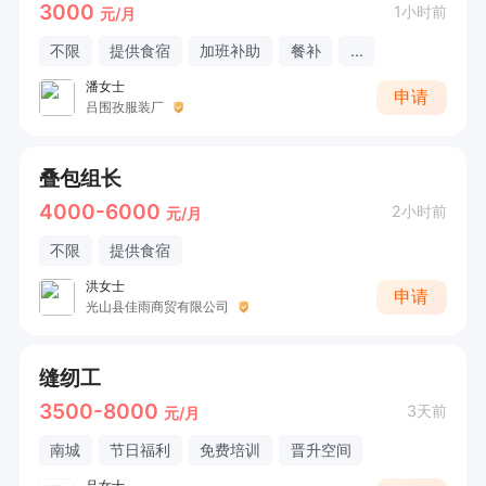
3000
1小时前
元/月
不限
提供食宿
加班补助
餐补
...
潘女士
申请
吕围孜服装厂
叠包组长
4000-6000
2小时前
元/月
不限
提供食宿
洪女士
申请
光山县佳雨商贸有限公司
缝纫工
3500-8000
3天前
元/月
南城
节日福利
免费培训
晋升空间
吕女士