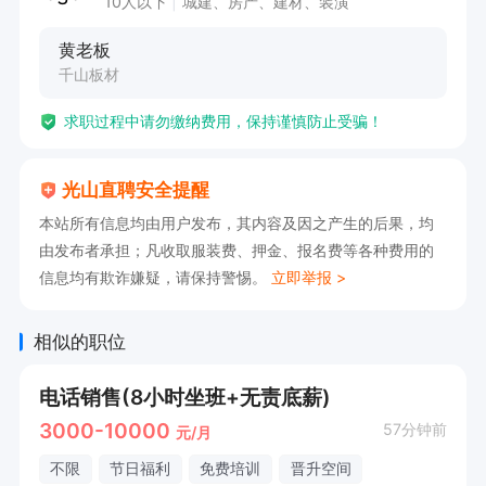
10人以下
城建、房产、建材、装潢
共同拓展市场、实现共赢。
黄老板
千山板材
求职过程中请勿缴纳费用，保持谨慎防止受骗！
光山直聘安全提醒
本站所有信息均由用户发布，其内容及因之产生的后果，均
由发布者承担；凡收取服装费、押金、报名费等各种费用的
信息均有欺诈嫌疑，请保持警惕。
立即举报 >
相似的职位
电话销售(8小时坐班+无责底薪)
3000-10000
57分钟前
元/月
不限
节日福利
免费培训
晋升空间